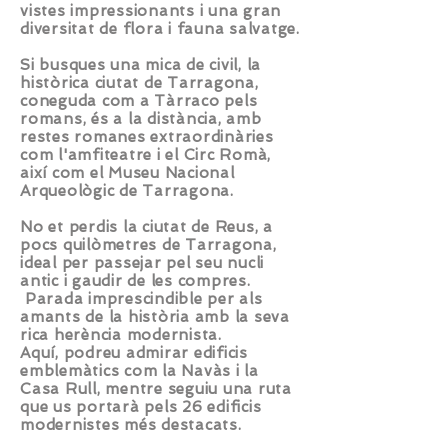
vistes impressionants i una gran
diversitat de flora i fauna salvatge.
Si busques una mica de civil, la
històrica ciutat de Tarragona,
coneguda com a Tàrraco pels
romans, és a la distància, amb
restes romanes extraordinàries
com l'amfiteatre i el Circ Romà,
així com el Museu Nacional
Arqueològic de Tarragona.
No et perdis la ciutat de Reus, a
pocs quilòmetres de Tarragona,
ideal per passejar pel seu nucli
antic i gaudir de les compres.
Parada imprescindible per als
amants de la història amb la seva
rica herència modernista.
Aquí, podreu admirar edificis
emblemàtics com la Navàs i la
Casa Rull, mentre seguiu una ruta
que us portarà pels 26 edificis
modernistes més destacats. ​