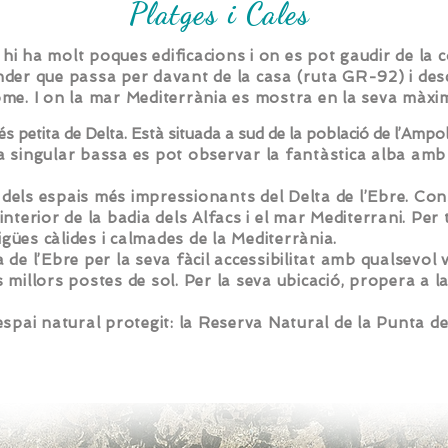
Platges i Cales
hi ha molt poques edificacions i on es pot gaudir de la 
ender que passa per davant de la casa (ruta GR-92) i de
home. I on la mar Mediterrània es mostra en la seva màxi
s petita de Delta. Està situada a sud de la població de l’Ampoll
 singular bassa es pot observar la fantàstica alba amb 
dels espais més impressionants del Delta de l’Ebre. Con
interior de la badia dels Alfacs i el mar Mediterrani. Per
gües càlides i calmades de la Mediterrània.
 de l’Ebre per la seva fàcil accessibilitat amb qualsevol 
s millors postes de sol. Per la seva ubicació, propera a 
espai natural protegit: la Reserva Natural de la Punta de 